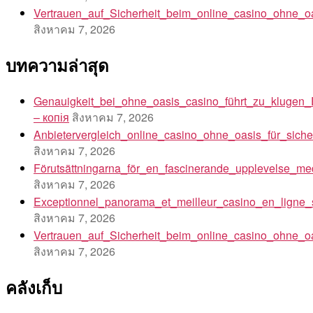
Vertrauen_auf_Sicherheit_beim_online_casino_ohne_o
สิงหาคม 7, 2026
บทความล่าสุด
Genauigkeit_bei_ohne_oasis_casino_führt_zu_kluge
– копія
สิงหาคม 7, 2026
Anbietervergleich_online_casino_ohne_oasis_für_siche
สิงหาคม 7, 2026
Förutsättningarna_för_en_fascinerande_upplevelse_
สิงหาคม 7, 2026
Exceptionnel_panorama_et_meilleur_casino_en_ligne_
สิงหาคม 7, 2026
Vertrauen_auf_Sicherheit_beim_online_casino_ohne_o
สิงหาคม 7, 2026
คลังเก็บ