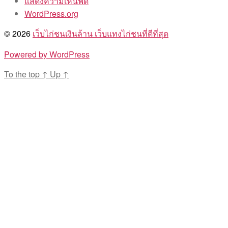
แสดงความเห็นฟีด
WordPress.org
© 2026
เว็บไก่ชนเงินล้าน เว็บแทงไก่ชนที่ดีที่สุด
Powered by WordPress
To the top
↑
Up
↑