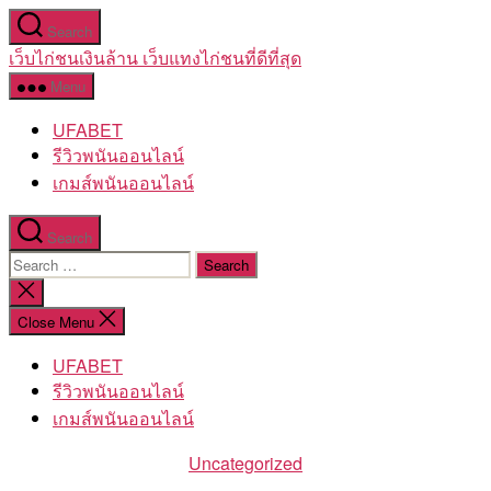
Skip
Search
to
เว็บไก่ชนเงินล้าน เว็บแทงไก่ชนที่ดีที่สุด
the
Menu
content
UFABET
รีวิวพนันออนไลน์
เกมส์พนันออนไลน์
Search
Search
for:
Close
search
Close Menu
UFABET
รีวิวพนันออนไลน์
เกมส์พนันออนไลน์
Categories
Uncategorized