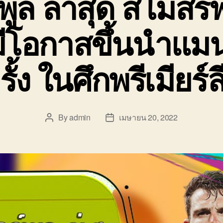
์พูล ล่าสุด สโมส
มีโอกาสขึ้นนำแมนซ
รั้ง ในศึกพรีเมียร์ล
By
admin
เมษายน 20, 2022
Post
Post
author
date