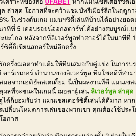
ิเคราะห์ของสื่อ
UFABET
หากแมนเชสเตอร์ซิตี้เ
พูล ล่าสุด โอกาสที่จะคว้าแชมป์พรีเมียร์ลีกในฤดูกา
86% ในช่วงต้นเกม แมนฯซิตี้เล่นที่บ้านได้อย่างยอดเ
าทีที่ 5 เดอบรอยน์ออกสตาร์ทได้อย่างสมบูรณ์แบ
ระยะไกล หลังจากที่ลิเวอร์พูลทำสกอร์ได้ในนาทีที่
์ซิตี้ก็เขียนสกอร์ใหม่อีกครั้ง
พักครึ่งฌอตาทำแต้มให้ทีมเสมอกับคู่แข่ง ในการบ
ี คาร์เรเกอร์ ตำนานของลิเวอร์พูล ทีมโชคดีที่สาม
สมอจากเอติฮัดสเตเดี้ยม นี่เป็นผลงานที่ดี แมนเชส
เหตุผลที่จะชนะในเกมนี้ ฌอตาผู้เล่น
ลิเวอร์พูล ล่าสุด
ูได้ก็ยอมรับว่า แมนเชสเตอร์ซิตี้เล่นได้ดีมาก หา
รเปลี่ยนโหมดการเล่นของพวกเขา คุณต้องใช้ประโ
กโอกาส
ลค่าการกล่าวขวัญว่า นัดแรกระหว่างทั้ง 2 ฝ่ายในเด