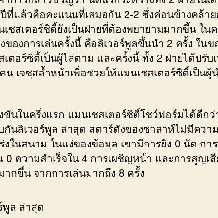
ีที่แล้วคือคะแนนที่เสมอกัน 2-2 ซึ่งค่อนข้างคล้าย
นเชสเตอร์ซิตี้ยังเป็นฝ่ายที่ต้องพยายามมากขึ้น ใน
ของการเล่นครั้งนี้ คือลิเวอร์พูลขึ้นนำ 2 ครั้ง ในข
ตอร์ซิตี้เป็นผู้ไล่ตาม และครั้งนี้ ทั้ง 2 ฝ่ายได้ปรับเ
คน เจซุสล้ำหน้าเพื่อช่วยให้แมนเชสเตอร์ซิตี้เป็นผู้
งขันในครึ่งแรก แมนเชสเตอร์ซิตี้โชว์ฟอร์มได้ดีกว่
กันลิเวอร์พูล ล่าสุด สตาร์ดังของซาลาห์ไม่มีความรู้
ร่งในสนาม ในแง่ของข้อมูล เขามีการยิง 0 นัด การ
น 0 ความสำเร็จใน 4 การเผชิญหน้า และการสูญเสีย
ากขึ้น จากการเล่นมากถึง 8 ครั้ง