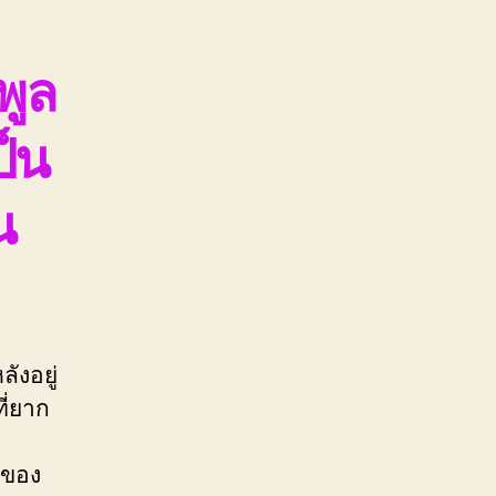
พูล
ป็น
น
ังอยู่
ี่ยาก
กของ