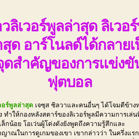
าวลิเวอร์พูลล่าสุด ลิเวอร์
าสุด อาร์โนลด์ได้กลายเ
จุดสำคัญของการแข่งขั
ฟุตบอล
วอร์พูลล่าสุด
เจซุส ซิลวาและคนอื่นๆ ได้โจมตีข้างหล
ั้ง ทำให้กองหลังสตาร์ของลิเวอร์พูลมีความการเล่นท
็กน้อย โอเว่นผู้โด่งดังยังพูดถึงความรู้สึกและ
ญาณในการดูเกมของเขา เขากล่าวว่า ในครึ่งแร