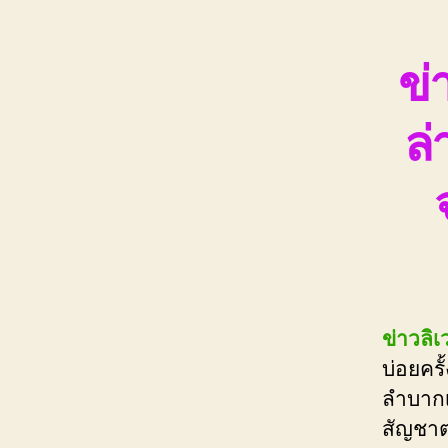
ข่
ล่
ข่าวลิเ
บ่อยคร
ลำบากเล
สัญชาต