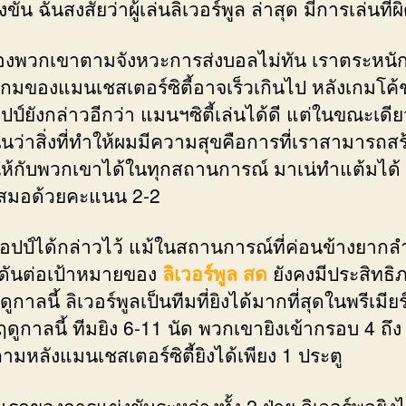
ขัน ฉันสงสัยว่าผู้เล่นลิเวอร์พูล ล่าสุด มีการเล่นที่ผ
ของพวกเขาตามจังหวะการส่งบอลไม่ทัน เราตระหนัก
เกมของแมนเชสเตอร์ซิตี้อาจเร็วเกินไป หลังเกมโค้ช
ปป์ยังกล่าวอีกว่า แมนฯซิตี้เล่นได้ดี แต่ในขณะเดีย
้นว่าสิ่งที่ทำให้ผมมีความสุขคือการที่เราสามารถสร
ห้กับพวกเขาได้ในทุกสถานการณ์ มาเน่ทำแต้มได้ 
เสมอด้วยคะแนน 2-2
คล็อปป์ได้กล่าวไว้ แม้ในสถานการณ์ที่ค่อนข้างยาก
ดันต่อเป้าหมายของ
ลิเวอร์พูล สด
ยังคงมีประสิทธิภ
ูกาลนี้ ลิเวอร์พูลเป็นทีมที่ยิงได้มากที่สุดในพรีเมียร
ูกาลนี้ ทีมยิง 6-11 นัด พวกเขายิงเข้ากรอบ 4 ถึง
ามหลังแมนเชสเตอร์ซิตี้ยิงได้เพียง 1 ประตู
กของการแข่งขันระหว่างทั้ง 2 ฝ่าย ลิเวอร์พูลยิงได