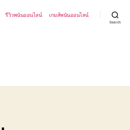
รีวิวพนันออนไลน์
เกมส์พนันออนไลน์
Search