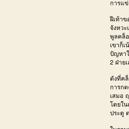
การแข่ง
ฝีเท้า
จังหวะ
พูลคล็อ
เขาก็เน
ปัญหาใ
2 ฝ่าย
ดังที่
การกด
เสมอ ฤด
โดยในฤด
ประตู ต
ในรอบแร