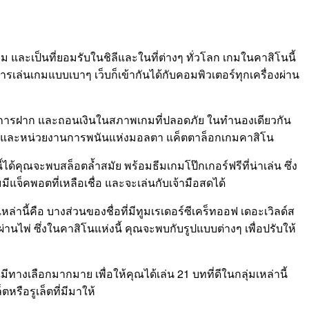
รม และเป็นที่ยอมรับในชิลีและในที่ต่างๆ ทั่วโลก เกมในคาสิโนนี้
รเล่นเกมแบบเบาๆ เว็บก็เข้ากันได้กับคอมพิวเตอร์ทุกเครื่องผ่าน
ล่นทำการฝาก และถอนเงินในสภาพเกมที่ปลอดภัย ในทำนองเดียวกัน
รี่ และหน่วยงานการพนันแห่งมอลตา แค็ตตาล็อกเกมคาสิโน
้ได้คุณจะพบสล็อตล้ำสมัย พร้อมธีมเกมโป๊กเกอร์ฟรีที่น่าเล่น ซึ่ง
มีแจ็คพอตที่เหลือเชื่อ และจะเล่นกับเจ้ามือสดได้
่านี้คือ บางส่วนของชื่อที่มีทูมเรเดอร์ซีเคร็ทออฟ เดอะเวิลด์ส
ผ่านไพ่ ซึ่งในคาสิโนแห่งนี้ คุณจะพบกับรูปแบบต่างๆ เพื่อปรับให้
ีทางเลือกมากมาย เพื่อให้คุณได้เล่น 21 บทที่ดีในกลุ่มเหล่านี้
หรือรูเล็ตที่มีมาให้