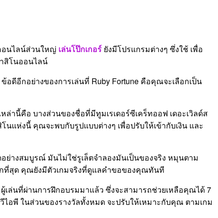
นออนไลน์ส่วนใหญ่
เล่นโป๊กเกอร์
ยังมีโปรแกรมต่างๆ ซึ่งใช้ เพื่อ
่คาสิโนออนไลน์
้อดีอีกอย่างของการเล่นที่ Ruby Fortune คือคุณจะเลือกเป็น
่านี้คือ บางส่วนของชื่อที่มีทูมเรเดอร์ซีเคร็ทออฟ เดอะเวิลด์ส
ิโนแห่งนี้ คุณจะพบกับรูปแบบต่างๆ เพื่อปรับให้เข้ากับเงิน และ
ตสดอย่างสมบูรณ์ มันไม่ใช่รูเล็ตจำลองมันเป็นของจริง หมุนตาม
กที่สุด คุณยังมีตัวเกมจริงที่ดูแลคำขอของคุณทันที
ู้เล่นที่ผ่านการฝึกอบรมมาแล้ว ซึ่งจะสามารถช่วยเหลือคุณได้ 7
ช้วีไอพี ในส่วนของรางวัลทั้งหมด จะปรับให้เหมาะกับคุณ ตามเกม