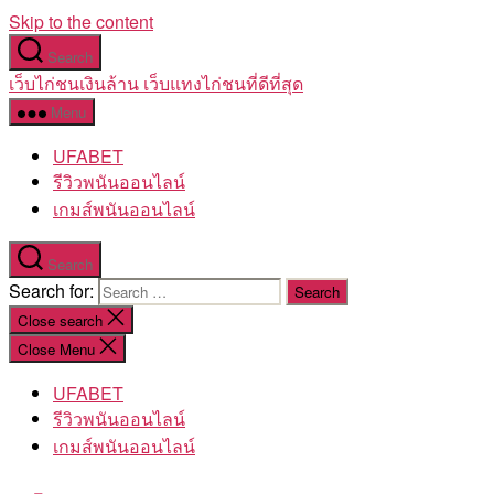
Skip to the content
Search
เว็บไก่ชนเงินล้าน เว็บแทงไก่ชนที่ดีที่สุด
Menu
UFABET
รีวิวพนันออนไลน์
เกมส์พนันออนไลน์
Search
Search for:
Close search
Close Menu
UFABET
รีวิวพนันออนไลน์
เกมส์พนันออนไลน์