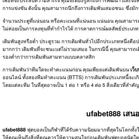
เพื่อที่จะประสบความสำเร็จ คุณจะต้องรู้สึกถึงการพัฒนา และจั
การแข่งขัน ดังนั้น คุณสามารถนึกถึงการเดิมพันเสมอชนะ ซึ่งมักจะ
จำนวนประตูที่แน่นอน หรือคะแนนที่แน่นอน แน่นอน คุณสามารถ
ไม่ค่อยเป็นการลงทุนที่ทำกำไรได้ การคาดการณ์ผลลัพธ์ประเภทนี้อย
เดิมพันสูงหรือต่ำ ประตูรวม การเดิมพันทั่วไปอีกประเภทหนึ่งคือป
มากกว่า เดิมพันที่จะชนะแต่ไม่รวมเสมอ ในกรณีนี้ คุณสามารถเด
รองต่ำกว่าการเดิมพันสามทางแบบคลาสสิก
การเดิมพันว่าทีมใดจะทำคะแนนก่อน คุณเพียงแค่เดิมพันบน
เว็
ออนไลน์ ทั้งสองทีมทำคะแนน (BTTS) การเดิมพันประเภทนี้จะเกิ
โดยแต่ละทีม ในที่สุดอาจเป็น 1 ต่อ 1 หรือ 4 ต่อ 5 สิ่งเดียวที่
ufabet888 เสนอก
ufabet888
ฟุตบอลเป็นกีฬาที่ได้รับความนิยมมากที่สุดในโลกทั
ให้คุณเห็นถึงสิ่งที่คุณควรให้ความสนใจก่อนเดิมพันฟุตบอลนัดใด