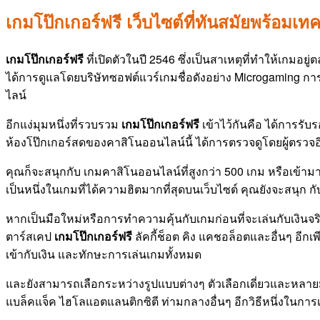
เกมโป๊กเกอร์ฟรี เว็บไซต์ที่ทันสมัยพร้อมเ
เกมโป๊กเกอร์ฟรี
ที่เปิดตัวในปี 2546 ซึ่งเป็นสาเหตุที่ทำให้เกมอ
ได้การดูแลโดยบริษัทซอฟต์แวร์เกมชื่อดังอย่าง Microgaming กา
ไลน์
อีกแง่มุมหนึ่งที่รวบรวม
เกมโป๊กเกอร์ฟรี
เข้าไว้กันคือ ได้การรั
ห้องโป๊กเกอร์สดของคาสิโนออนไลน์นี้ ได้การตรวจดูโดยผู้ตรว
คุณก็จะสนุกกับ เกมคาสิโนออนไลน์ที่สูงกว่า 500 เกม หรือเข้ามา
เป็นหนึ่งในเกมที่ได้ความฮิตมากที่สุดบนเว็บไซต์ คุณยังจะสนุก ก
หากเป็นมือใหม่หรือการทำความคุ้นกับเกมก่อนที่จะเล่นกับเงินจริง
ตาร์สเคป
เกมโป๊กเกอร์ฟรี
ลัคกี้ช็อต คิง แคชอล็อตและอื่นๆ อีกเพ
เข้ากับเงิน และทักษะการเล่นเกมทั้งหมด
และยังสามารถเลือกระหว่างรูปแบบต่างๆ ตัวเลือกเดี่ยวและหลา
แบล็คแจ็ค ไฮโลแอตแลนติกซิตี ท่ามกลางอื่นๆ อีกวิธีหนึ่งในการเต