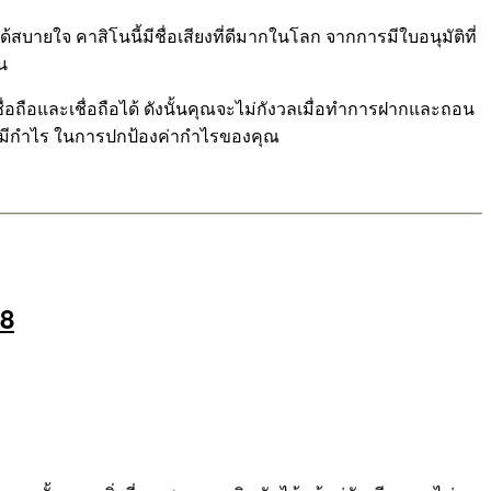
้สบายใจ คาสิโนนี้มีชื่อเสียงที่ดีมากในโลก จากการมีใบอนุมัติที่
น
ชื่อถือและเชื่อถือได้ ดังนั้นคุณจะไม่กังวลเมื่อทำการฝากและถอน
้ผู้ใช้มีกำไร ในการปกป้องค่ากำไรของคุณ
88