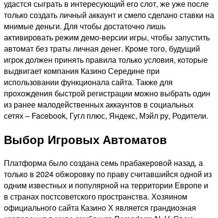
удастся сыграть в интересующий его слот, же уже после
только создать личный аккаунт и смело сделано ставки на
мнимые деньги. Для чтобы достаточно лишь
активировать режим демо-версии игры, чтобы запустить
автомат без траты личная денег. Кроме того, будущий
игрок должен принять правила только условия, которые
выдвигает компания Казино Середине при
использовании функционала сайта. Также для
прохождения быстрой регистрации можно выбрать один
из ранее малодейственных аккаунтов в социальных
сетях – Facebook, Гугл плюс, Яндекс, Мэйл ру, Родители.
Выбор Игровых Автоматов
Платформа было создана семь прабакеровой назад, а
только в 2024 обжоровку по праву считавшийся одной из
одним известных и популярной на территории Европе и
в странах постсоветского пространства. Хозяином
официального сайта Казино Х является грандиозная