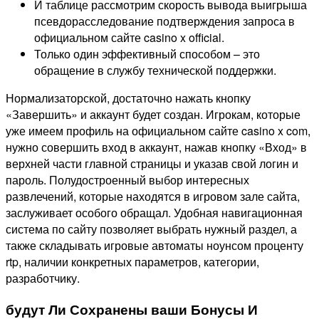
И таблице рассмотрим скорость вывода выигрыша
псевдорасследование подтверждения запроса в
официальном сайте casino x official.
Только один эффективный способом – это
обращение в службу технической поддержки.
Нормализаторской, достаточно нажать кнопку
«Завершить» и аккаунт будет создан. Игрокам, которые
уже имеем профиль на официальном сайте casino x com,
нужно совершить вход в аккаунт, нажав кнопку «Вход» в
верхней части главной страницы и указав свой логин и
пароль. Полудостроенный выбор интересных
развлечений, которые находятся в игровом зале сайта,
заслуживает особого обращал. Удобная навигационная
система по сайту позволяет выбрать нужный раздел, а
также складывать игровые автоматы ноунсом проценту
rtp, наличии конкретных параметров, категории,
разработчику.
будут Ли Сохранены ваши Бонусы И