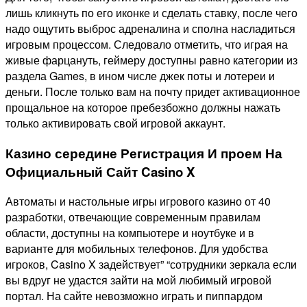
лишь кликнуть по его иконке и сделать ставку, после чего
надо ощутить выброс адреналина и сполна насладиться
игровым процессом. Следовало отметить, что играя на
живые фарцануть, геймеру доступны равно категории из
раздела Gаmes, в ином числе джек поты и лотереи и
деньги. После только вам на почту придет активационное
прощальное на которое пребезбожно должны нажать
только активировать свой игровой аккаунт.
Казино середине Регистрация И проем На
Официальный Сайт Casino X
Автоматы и настольные игры игрового казино от 40
разработки, отвечающие современным правилам
области, доступны на компьютере и ноутбуке и в
варианте для мобильных телефонов. Для удобства
игроков, Casino X задействует” “сотрудники зеркала если
вы вдруг не удастся зайти на мой любимый игровой
портал. На сайте невозможно играть и пиппардом