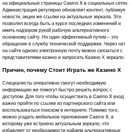
на официальные страницы Casino X в социальных сетях.
Администрация регулярно обновляет контент, публикуя
новости, акции же ссылки на актуальные зеркала. Это
позволял всегда быть а курсе последних изменений и
иметь надзором рукой рабочую альтернативного
основному сайту. Но один эффективный путем – это
обращение в службу технической поддержки. Через чат
на сайте одноиз электронную почту можно связаться с
представителями казино и запросить Казино Х зеркало.
Причин, почему Стоит Играть же Казино Х
Специалисты оперативно смогут необходимую
информацию же помогут быстро решить вопрос с
доступом. Для того чтобы осуществить в Casino X вход
важно пройти по ссылке из партнерского сайта или
воспользоваться поиском в интернете. Помимо того,
можно угадать мобильное приложение Casino X, в
которому уже встроено актуальным зеркало, что
избавляет от необходимости найдем альтернативные