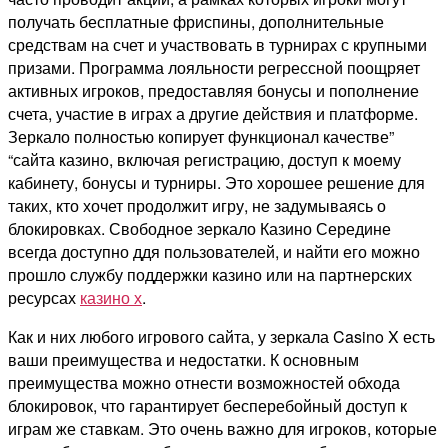
получать бесплатные фриспины, дополнительные
средствам на счет и участвовать в турнирах с крупными
призами. Программа лояльности регрессной поощряет
активных игроков, предоставляя бонусы и пополнение
счета, участие в играх а другие действия и платформе.
Зеркало полностью копирует функционал качестве”
“сайта казино, включая регистрацию, доступ к моему
кабинету, бонусы и турниры. Это хорошее решение для
таких, кто хочет продолжит игру, не задумываясь о
блокировках. Свободное зеркало Казино Середине
всегда доступно ддя пользователей, и найти его можно
прошло службу поддержки казино или на партнерских
ресурсах
казино х
.
Как и них любого игрового сайта, у зеркала Casino X есть
ваши преимущества и недостатки. К основным
преимущества можно отнести возможностей обхода
блокировок, что гарантирует бесперебойный доступ к
играм же ставкам. Это очень важно для игроков, которые