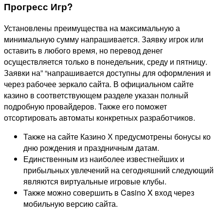
Прогресс Игр?
Установлены преимущества на максимальную а
минимальную сумму напрашивается. Заявку игрок или
оставить в любого время, но перевод денег
осуществляется только в понедельник, среду и пятницу.
Заявки на” “напрашивается доступны для оформления и
через рабочее зеркало сайта. В официальном сайте
казино в соответствующем разделе указан полный
подробную провайдеров. Также его поможет
отсортировать автоматы конкретных разработчиков.
Также на сайте Казино Х предусмотрены бонусы ко
дню рождения и праздничным датам.
Единственным из наиболее известнейших и
прибыльных увлечений на сегодняшний следующий
являются виртуальные игровые клубы.
Также можно совершить в Casino X вход через
мобильную версию сайта.