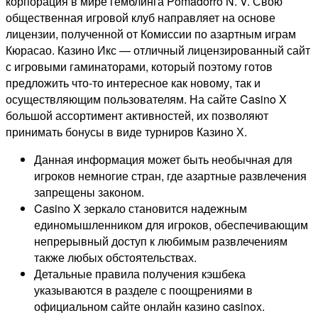
корпорация в мире гемблинга Pomadorro N. V. Свою
общественная игровой клуб направляет на основе
лицензии, полученной от Комиссии по азартным играм
Кюрасао. Казино Икс — отличный лицензированный сайт
с игровыми гаминаторами, который поэтому готов
предложить что-то интересное как новому, так и
осуществляющим пользователям. На сайте Casino X
большой ассортимент активностей, их позволяют
принимать бонусы в виде турниров Казино Х.
Данная информация может быть необычная для
игроков немногие стран, где азартные развлечения
запрещены законом.
Casino X зеркало становится надежным
единомышленником для игроков, обеспечивающим
непрерывный доступ к любимым развлечениям
также любых обстоятельствах.
Детальные правила получения кэшбека
указываются в разделе с поощрениями в
официальном сайте онлайн казино casinox.