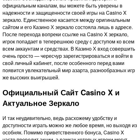
официальным каналам, вы можете быть уверены в
надежности и защищенности своей игры на Casino X
зеркало. Единственное касается между оригинальным
сайтом и его Казино Х зеркало состояла лишь в адресе.
После перехода вопреки ссылке на Casino X зеркало,
игрок попадает в теперешнюю среду с доступом ко всем
всем аккаунтам и средствах. В Казино Х вход совершить
очень просто — чересчур зарегистрироваться и войти в
свой личный кабинет, после особенного перед вами
появится увлекательный мир азарта, разнообразных игр
же высоких выигрышей.
Официальный Сайт Casino X и
Актуальное Зеркало
И так неудивительно, ведь расхожему удобству и
доступности играть можно же любое время, но выходя из
особняк. Помимо приветственного бонуса, Casino X
часто проводит акции, а рамках которых игроки могут