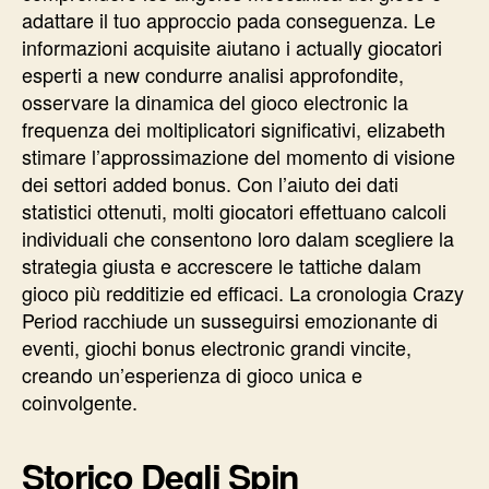
adattare il tuo approccio pada conseguenza. Le
informazioni acquisite aiutano i actually giocatori
esperti a new condurre analisi approfondite,
osservare la dinamica del gioco electronic la
frequenza dei moltiplicatori significativi, elizabeth
stimare l’approssimazione del momento di visione
dei settori added bonus. Con l’aiuto dei dati
statistici ottenuti, molti giocatori effettuano calcoli
individuali che consentono loro dalam scegliere la
strategia giusta e accrescere le tattiche dalam
gioco più redditizie ed efficaci. La cronologia Crazy
Period racchiude un susseguirsi emozionante di
eventi, giochi bonus electronic grandi vincite,
creando un’esperienza di gioco unica e
coinvolgente.
Storico Degli Spin