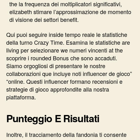
the la frequenza dei moltiplicatori significativi,
elizabeth stimare l’approssimazione de momento
di visione dei settori benefit.
Qui puoi seguire inside tempo reale le statistiche
della turno Crazy Time. Esamina le statistiche are
living per selezionare we numeri vincenti at the
scoprire i rounded Bonus che sono accaduti.
Siamo orgogliosi di presentare le nostre
collaborazioni que incluye noti influencer de gioco”
“online. Questi influencer formano recensioni e
strategie di gioco approfondite alla nostra
piattaforma.
Punteggio E Risultati
Inoltre, il tracciamento della fandonia ti consente