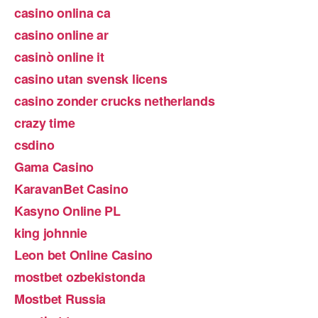
casino onlina ca
casino online ar
casinò online it
casino utan svensk licens
casino zonder crucks netherlands
crazy time
csdino
Gama Casino
KaravanBet Casino
Kasyno Online PL
king johnnie
Leon bet Online Casino
mostbet ozbekistonda
Mostbet Russia