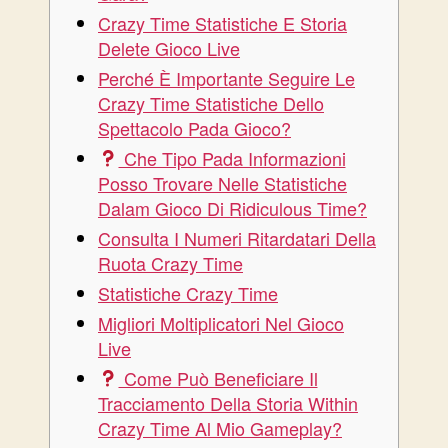
Crazy Time Statistiche E Storia
Delete Gioco Live
Perché È Importante Seguire Le
Crazy Time Statistiche Dello
Spettacolo Pada Gioco?
Che Tipo Pada Informazioni
Posso Trovare Nelle Statistiche
Dalam Gioco Di Ridiculous Time?
Consulta I Numeri Ritardatari Della
Ruota Crazy Time
Statistiche Crazy Time
Migliori Moltiplicatori Nel Gioco
Live
Come Può Beneficiare Il
Tracciamento Della Storia Within
Crazy Time Al Mio Gameplay?