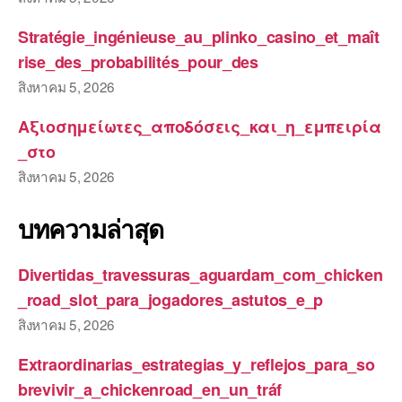
Stratégie_ingénieuse_au_plinko_casino_et_maît
rise_des_probabilités_pour_des
สิงหาคม 5, 2026
Αξιοσημείωτες_αποδόσεις_και_η_εμπειρία
_στο
สิงหาคม 5, 2026
บทความล่าสุด
Divertidas_travessuras_aguardam_com_chicken
_road_slot_para_jogadores_astutos_e_p
สิงหาคม 5, 2026
Extraordinarias_estrategias_y_reflejos_para_so
brevivir_a_chickenroad_en_un_tráf