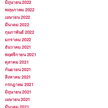
มิถุนายน 2022
พฤษภาคม 2022
เมษายน 2022
มีนาคม 2022
กุมภาพันธ์ 2022
มกราคม 2022
ธันวาคม 2021
พฤศจิกายน 2021
ตุลาคม 2021
กันยายน 2021
สิงหาคม 2021
กรกฎาคม 2021
มิถุนายน 2021
เมษายน 2021
มีนาคม 2021