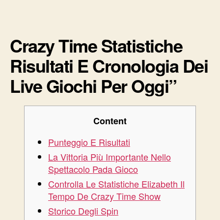
Crazy
Time
Surviv
Crazy Time Statistiche
Verific
Le
Risultati E Cronologia Dei
Vincit
Live Giochi Per Oggi”
Content
Punteggio E Risultati
La Vittoria Più Importante Nello
Spettacolo Pada Gioco
Controlla Le Statistiche Elizabeth Il
Tempo De Crazy Time Show
Storico Degli Spin