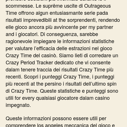
scommesse. Le suprême uscite di Outrageous
Time offrono algun entusiasmante serie pada
risultati imprevedibili at the sorprendenti, rendendo
elle gioco ancora più avvincente per my partner
and i giocatori. Di conseguenza, sarebbe
ragionevole impiegare le informazioni statistiche
per valutare l’efficacia delle estrazioni nel gioco
Crazy Time del casinò. Siamo lieti di corredare un
Crazy Period Tracker dedicato che vi consente
dalam tenere traccia dei risultati Crazy Time più
recenti. Scopri i punteggi Crazy Time, i punteggi
più recenti at the persino i risultati dell’ultimo spin
di Crazy Time. Queste statistiche e punteggi sono
utili for every qualsiasi giocatore dalam casino
impegnato.
Queste informazioni possono essere utili per
comprendere los angeles meccanica del gioco e