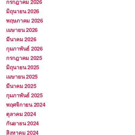
กรกฎาคม 2026
มิถุนายน 2026
พฤษภาคม 2026
เมษายน 2026
มีนาคม 2026
กุมภาพันธ์ 2026
กรกฎาคม 2025
มิถุนายน 2025
เมษายน 2025
มีนาคม 2025
กุมภาพันธ์ 2025
พฤศจิกายน 2024
ตุลาคม 2024
กันยายน 2024
สิงหาคม 2024