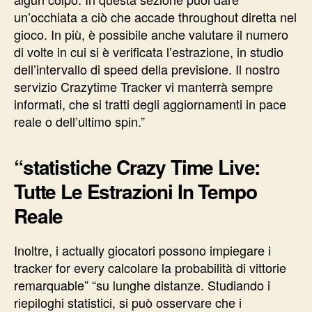
un’occhiata a ciò che accade throughout diretta nel
gioco. In più, è possibile anche valutare il numero
di volte in cui si è verificata l’estrazione, in studio
dell’intervallo di speed della previsione. Il nostro
servizio Crazytime Tracker vi manterrà sempre
informati, che si tratti degli aggiornamenti in pace
reale o dell’ultimo spin.”
“statistiche Crazy Time Live:
Tutte Le Estrazioni In Tempo
Reale
Inoltre, i actually giocatori possono impiegare i
tracker for every calcolare la probabilità di vittorie
remarquable” “su lunghe distanze. Studiando i
riepiloghi statistici, si può osservare che i