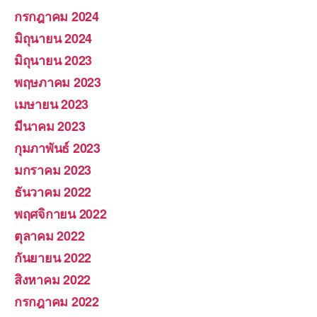
กรกฎาคม 2024
มิถุนายน 2024
มิถุนายน 2023
พฤษภาคม 2023
เมษายน 2023
มีนาคม 2023
กุมภาพันธ์ 2023
มกราคม 2023
ธันวาคม 2022
พฤศจิกายน 2022
ตุลาคม 2022
กันยายน 2022
สิงหาคม 2022
กรกฎาคม 2022