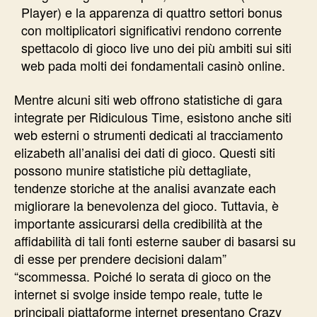
Player) e la apparenza di quattro settori bonus
con moltiplicatori significativi rendono corrente
spettacolo di gioco live uno dei più ambiti sui siti
web pada molti dei fondamentali casinò online.
Mentre alcuni siti web offrono statistiche di gara
integrate per Ridiculous Time, esistono anche siti
web esterni o strumenti dedicati al tracciamento
elizabeth all’analisi dei dati di gioco. Questi siti
possono munire statistiche più dettagliate,
tendenze storiche at the analisi avanzate each
migliorare la benevolenza del gioco. Tuttavia, è
importante assicurarsi della credibilità at the
affidabilità di tali fonti esterne sauber di basarsi su
di esse per prendere decisioni dalam”
“scommessa. Poiché lo serata di gioco on the
internet si svolge inside tempo reale, tutte le
principali piattaforme internet presentano Crazy