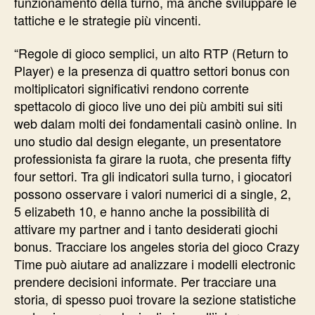
funzionamento della turno, ma anche sviluppare le
tattiche e le strategie più vincenti.
“Regole di gioco semplici, un alto RTP (Return to
Player) e la presenza di quattro settori bonus con
moltiplicatori significativi rendono corrente
spettacolo di gioco live uno dei più ambiti sui siti
web dalam molti dei fondamentali casinò online. In
uno studio dal design elegante, un presentatore
professionista fa girare la ruota, che presenta fifty
four settori. Tra gli indicatori sulla turno, i giocatori
possono osservare i valori numerici di a single, 2,
5 elizabeth 10, e hanno anche la possibilità di
attivare my partner and i tanto desiderati giochi
bonus. Tracciare los angeles storia del gioco Crazy
Time può aiutare ad analizzare i modelli electronic
prendere decisioni informate. Per tracciare una
storia, di spesso puoi trovare la sezione statistiche