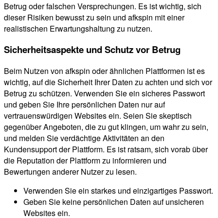
Betrug oder falschen Versprechungen. Es ist wichtig, sich
dieser Risiken bewusst zu sein und afkspin mit einer
realistischen Erwartungshaltung zu nutzen.
Sicherheitsaspekte und Schutz vor Betrug
Beim Nutzen von afkspin oder ähnlichen Plattformen ist es
wichtig, auf die Sicherheit Ihrer Daten zu achten und sich vor
Betrug zu schützen. Verwenden Sie ein sicheres Passwort
und geben Sie Ihre persönlichen Daten nur auf
vertrauenswürdigen Websites ein. Seien Sie skeptisch
gegenüber Angeboten, die zu gut klingen, um wahr zu sein,
und melden Sie verdächtige Aktivitäten an den
Kundensupport der Plattform. Es ist ratsam, sich vorab über
die Reputation der Plattform zu informieren und
Bewertungen anderer Nutzer zu lesen.
Verwenden Sie ein starkes und einzigartiges Passwort.
Geben Sie keine persönlichen Daten auf unsicheren
Websites ein.