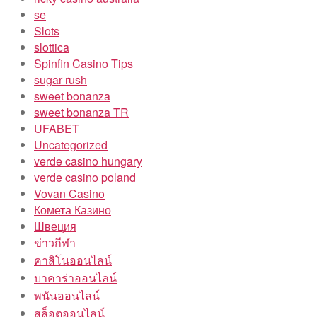
se
Slots
slottica
Spinfin Casino Tips
sugar rush
sweet bonanza
sweet bonanza TR
UFABET
Uncategorized
verde casino hungary
verde casino poland
Vovan Casino
Комета Казино
Швеция
ข่าวกีฬา
คาสิโนออนไลน์
บาคาร่าออนไลน์
พนันออนไลน์
สล็อตออนไลน์