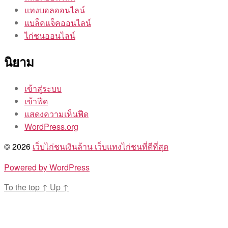
แทงบอลออนไลน์
แบล็คแจ็คออนไลน์
ไก่ชนออนไลน์
นิยาม
เข้าสู่ระบบ
เข้าฟีด
แสดงความเห็นฟีด
WordPress.org
© 2026
เว็บไก่ชนเงินล้าน เว็บแทงไก่ชนที่ดีที่สุด
Powered by WordPress
To the top
↑
Up
↑