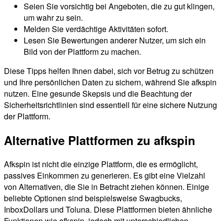
Seien Sie vorsichtig bei Angeboten, die zu gut klingen,
um wahr zu sein.
Melden Sie verdächtige Aktivitäten sofort.
Lesen Sie Bewertungen anderer Nutzer, um sich ein
Bild von der Plattform zu machen.
Diese Tipps helfen Ihnen dabei, sich vor Betrug zu schützen
und Ihre persönlichen Daten zu sichern, während Sie afkspin
nutzen. Eine gesunde Skepsis und die Beachtung der
Sicherheitsrichtlinien sind essentiell für eine sichere Nutzung
der Plattform.
Alternative Plattformen zu afkspin
Afkspin ist nicht die einzige Plattform, die es ermöglicht,
passives Einkommen zu generieren. Es gibt eine Vielzahl
von Alternativen, die Sie in Betracht ziehen können. Einige
beliebte Optionen sind beispielsweise Swagbucks,
InboxDollars und Toluna. Diese Plattformen bieten ähnliche
Funktionen wie afkspin, jedoch mit unterschiedlichen