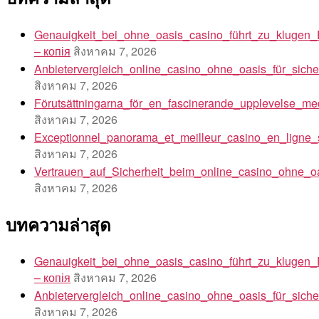
Genauigkeit_bei_ohne_oasis_casino_führt_zu_kluge
– копія
สิงหาคม 7, 2026
Anbietervergleich_online_casino_ohne_oasis_für_siche
สิงหาคม 7, 2026
Förutsättningarna_för_en_fascinerande_upplevelse_
สิงหาคม 7, 2026
Exceptionnel_panorama_et_meilleur_casino_en_ligne_
สิงหาคม 7, 2026
Vertrauen_auf_Sicherheit_beim_online_casino_ohne_o
สิงหาคม 7, 2026
บทความล่าสุด
Genauigkeit_bei_ohne_oasis_casino_führt_zu_kluge
– копія
สิงหาคม 7, 2026
Anbietervergleich_online_casino_ohne_oasis_für_siche
สิงหาคม 7, 2026