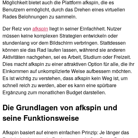
Möglichkeit bietet auch die Plattform afkspin, die es
Benutzern ermöglicht, durch das Drehen eines virtuellen
Rades Belohnungen zu sammeln.
Der Reiz von
afkspin
liegt in seiner Einfachheit. Nutzer
müssen keine komplexen Strategien entwickeln oder
stundenlang vor dem Bildschirm verbringen. Stattdessen
können sie das Rad laufen lassen, während sie anderen
Aktivitäten nachgehen, sei es Arbeit, Studium oder Freizeit.
Dies macht afkspin zu einer attraktiven Option für alle, die ihr
Einkommen auf unkomplizierte Weise aufbessern möchten.
Es ist wichtig zu verstehen, dass afkspin kein Weg ist, um
schnell reich zu werden, aber es kann eine spürbare
Ergänzung zum monatlichen Budget darstellen.
Die Grundlagen von afkspin und
seine Funktionsweise
Afkspin basiert auf einem einfachen Prinzip: Je länger das