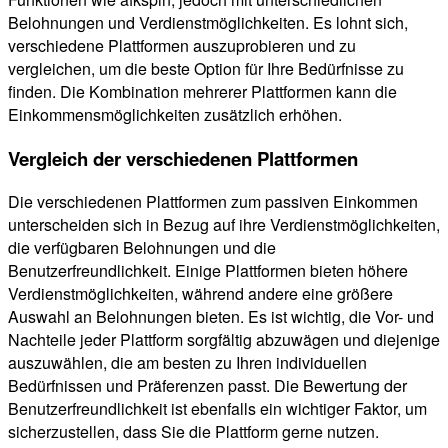
Belohnungen und Verdienstmöglichkeiten. Es lohnt sich,
verschiedene Plattformen auszuprobieren und zu
vergleichen, um die beste Option für Ihre Bedürfnisse zu
finden. Die Kombination mehrerer Plattformen kann die
Einkommensmöglichkeiten zusätzlich erhöhen.
Vergleich der verschiedenen Plattformen
Die verschiedenen Plattformen zum passiven Einkommen
unterscheiden sich in Bezug auf ihre Verdienstmöglichkeiten,
die verfügbaren Belohnungen und die
Benutzerfreundlichkeit. Einige Plattformen bieten höhere
Verdienstmöglichkeiten, während andere eine größere
Auswahl an Belohnungen bieten. Es ist wichtig, die Vor- und
Nachteile jeder Plattform sorgfältig abzuwägen und diejenige
auszuwählen, die am besten zu Ihren individuellen
Bedürfnissen und Präferenzen passt. Die Bewertung der
Benutzerfreundlichkeit ist ebenfalls ein wichtiger Faktor, um
sicherzustellen, dass Sie die Plattform gerne nutzen.