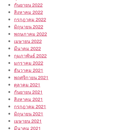
กันยายน 2022
สิงหาคม 2022
กรกฎาคม 2022
มิถุนายน 2022
พฤษภาคม 2022
เมษายน 2022
มีนาคม 2022
กุมภาพันธ์ 2022
มกราคม 2022
ธันวาคม 2021
พฤศจิกายน 2021
ตุลาคม 2021
กันยายน 2021
สิงหาคม 2021
กรกฎาคม 2021
มิถุนายน 2021
เมษายน 2021
มีนาคม 2021