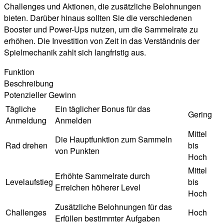
Challenges und Aktionen, die zusätzliche Belohnungen
bieten. Darüber hinaus sollten Sie die verschiedenen
Booster und Power-Ups nutzen, um die Sammelrate zu
erhöhen. Die Investition von Zeit in das Verständnis der
Spielmechanik zahlt sich langfristig aus.
Funktion
Beschreibung
Potenzieller Gewinn
Tägliche
Ein täglicher Bonus für das
Gering
Anmeldung
Anmelden
Mittel
Die Hauptfunktion zum Sammeln
Rad drehen
bis
von Punkten
Hoch
Mittel
Erhöhte Sammelrate durch
Levelaufstieg
bis
Erreichen höherer Level
Hoch
Zusätzliche Belohnungen für das
Challenges
Hoch
Erfüllen bestimmter Aufgaben