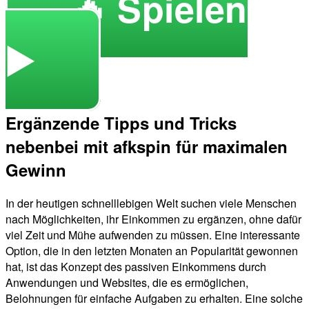
🔥 Spielen
▶️
Ergänzende Tipps und Tricks
nebenbei mit afkspin für maximalen
Gewinn
In der heutigen schnelllebigen Welt suchen viele Menschen
nach Möglichkeiten, ihr Einkommen zu ergänzen, ohne dafür
viel Zeit und Mühe aufwenden zu müssen. Eine interessante
Option, die in den letzten Monaten an Popularität gewonnen
hat, ist das Konzept des passiven Einkommens durch
Anwendungen und Websites, die es ermöglichen,
Belohnungen für einfache Aufgaben zu erhalten. Eine solche