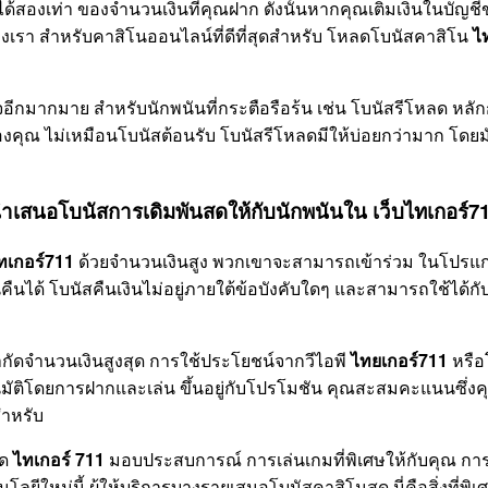
นได้สองเท่า ของจำนวนเงินที่คุณฝาก ดังนั้นหากคุณเติมเงินในบัญ
องเรา สำหรับคาสิโนออนไลน์ที่ดีที่สุดสำหรับ โหลดโบนัสคาสิโน
ไ
ใจอีกมากมาย สำหรับนักพนันที่กระตือรือร้น เช่น โบนัสรีโหลด หล
งคุณ ไม่เหมือนโบนัสต้อนรับ โบนัสรีโหลดมีให้บ่อยกว่ามาก โดยมักจ
ำเสนอโบนัสการเดิมพันสดให้กับนักพนันใน เว็บไทเกอร์7
ไทเกอร์711
ด้วยจำนวนเงินสูง พวกเขาจะสามารถเข้าร่วม ในโปรแกร
ได้ โบนัสคืนเงินไม่อยู่ภายใต้ข้อบังคับใดๆ และสามารถใช้ได้กั
่จำกัดจำนวนเงินสูงสุด การใช้ประโยชน์จากวีไอพี
ไทยเกอร์711
หรือ
ติโดยการฝากและเล่น ขึ้นอยู่กับโปรโมชัน คุณสะสมคะแนนซึ่งคุณส
สำหรับ
สด
ไทเกอร์ 711
มอบประสบการณ์ การเล่นเกมที่พิเศษให้กับคุณ การ
โลยีใหม่นี้ ผู้ให้บริการบางรายเสนอโบนัสคาสิโนสด นี่คือสิ่งที่