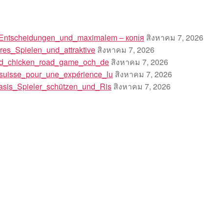
_Entscheidungen_und_maximalem – копія
สิงหาคม 7, 2026
res_Spielen_und_attraktive
สิงหาคม 7, 2026
med_chicken_road_game_och_de
สิงหาคม 7, 2026
suisse_pour_une_expérience_lu
สิงหาคม 7, 2026
asis_Spieler_schützen_und_Ris
สิงหาคม 7, 2026