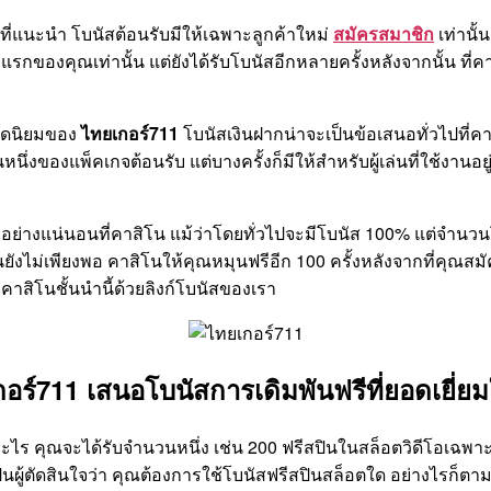
ที่แนะนำ โบนัสต้อนรับมีให้เฉพาะลูกค้าใหม่
สมัครสมาชิก
เท่านั้
รกของคุณเท่านั้น แต่ยังได้รับโบนัสอีกหลายครั้งหลังจากนั้น ที่คา
รยอดนิยมของ
ไทยเกอร์711
โบนัสเงินฝากน่าจะเป็นข้อเสนอทั่วไปที่คา
่งของแพ็คเกจต้อนรับ แต่บางครั้งก็มีให้สำหรับผู้เล่นที่ใช้งานอยู่ 
ะนำอย่างแน่นอนที่คาสิโน แม้ว่าโดยทั่วไปจะมีโบนัส 100% แต่จำนว
ยังไม่เพียงพอ คาสิโนให้คุณหมุนฟรีอีก 100 ครั้งหลังจากที่คุณสมั
งคาสิโนชั้นนำนี้ด้วยลิงก์โบนัสของเรา
กอร์711 เสนอโบนัสการเดิมพันฟรีที่ยอดเยี่ยม
บอะไร คุณจะได้รับจำนวนหนึ่ง เช่น 200 ฟรีสปินในสล็อตวิดีโอเฉพาะ บ
ผู้ตัดสินใจว่า คุณต้องการใช้โบนัสฟรีสปินสล็อตใด อย่างไรก็ตา