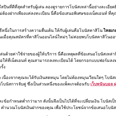
่ดีที่สุดสำหรับผู้เล่น ลองดูรายการโบนัสเหล่านี้อย่างละเอียดยิ่งขึ
ต้องฝากเพียงแค่ลงทะเบียน นี่คือข้อเสนอพิเศษของเน็ตเอนท์ ที่คุ
ธีหนึ่งในการสร้างความตื่นเต้น ให้กับผู้เล่นคือโบนัสคาสิโน
ไทยเก
ขึ้นเมื่อคุณสมัครที่คาสิโนออนไลน์ใหม่ๆ ไม่ค่อยพบโบนัสคาสิโนออนไ
ด้วยค่าใช้จ่ายของผู้ให้บริการ นี่คือเหตุผลที่ข้อเสนอโบนัสเหล่านี้
สนอให้ที่เน็ตเอนท์ คุณสามารถลงทะเบียนได้ โดยกรอกแบบฟอร์มลง
ั้ง
ล เนื่องจากคุณจะได้รับเงินสดหมุน โดยไม่ต้องหมุนเวียนใดๆ โบนัสแบบ
นัสการจับคู่ ซึ่งเป็นส่วนหนึ่งของแพ็คเกจต้อนรับ
เว็บพนันบอล ฝ
้อกำหนดต่ำกว่ามาก ดังนั้นจึงเป็นไปได้ที่จะเปลี่ยนเงิน โบนัสเป็
ข้อง คำนวณโบนัสเงินฝากของคุณ เพื่อใช้ประโยชน์จากข้อเสนอโบนัส