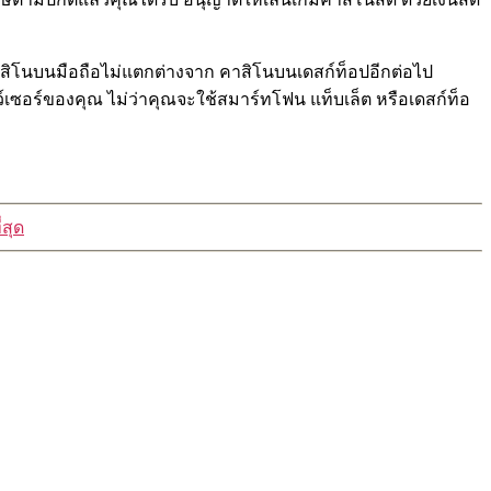
สิโนบนมือถือไม่แตกต่างจาก คาสิโนบนเดสก์ท็อปอีกต่อไป
์เซอร์ของคุณ ไม่ว่าคุณจะใช้สมาร์ทโฟน แท็บเล็ต หรือเดสก์ท็อ
สุด