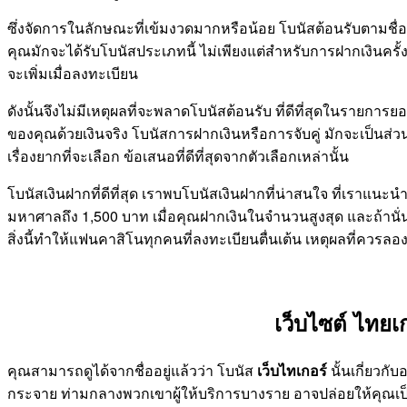
ซึ่งจัดการในลักษณะที่เข้มงวดมากหรือน้อย โบนัสต้อนรับตามชื่อ
คุณมักจะได้รับโบนัสประเภทนี้ ไม่เพียงแต่สำหรับการฝากเงินครั้งแ
จะเพิ่มเมื่อลงทะเบียน
ดังนั้นจึงไม่มีเหตุผลที่จะพลาดโบนัสต้อนรับ ที่ดีที่สุดในรายกา
ของคุณด้วยเงินจริง โบนัสการฝากเงินหรือการจับคู่ มักจะเป็นส่วนหนึ
เรื่องยากที่จะเลือก ข้อเสนอที่ดีที่สุดจากตัวเลือกเหล่านั้น
โบนัสเงินฝากที่ดีที่สุด เราพบโบนัสเงินฝากที่น่าสนใจ ที่เราแน
มหาศาลถึง 1,500 บาท เมื่อคุณฝากเงินในจำนวนสูงสุด และถ้านั่น
สิ่งนี้ทำให้แฟนคาสิโนทุกคนที่ลงทะเบียนตื่นเต้น เหตุผลที่ควรลอ
เว็บไซต์ ไทยเ
คุณสามารถดูได้จากชื่ออยู่แล้วว่า โบนัส
เว็บไทเกอร์
นั้นเกี่ยวกั
กระจาย ท่ามกลางพวกเขาผู้ให้บริการบางราย อาจปล่อยให้คุณเป็น